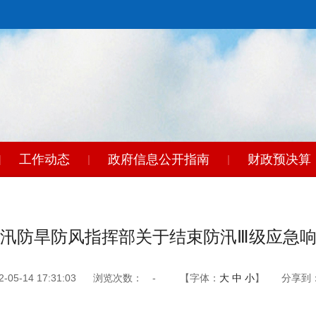
工作动态
政府信息公开指南
财政预决算
|
|
|
汛防旱防风指挥部关于结束防汛Ⅲ级应急
5-14 17:31:03
浏览次数：
-
【字体：
大
中
小
】
分享到