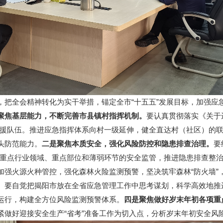
全会精神转化为实干举措，锚定全市“十五五”发展目标，加强应
聚焦基层能力，不断完善市县镇村指挥机制。
要认真贯彻落实《关于
合救援队伍。推进应急指挥体系向村一级延伸，健全直达村（社区）的
头防范能力。
二是聚焦本质安全，强化风险防控和隐患排查治理。
要
等重点行业领域、重点部位和薄弱环节的安全监管，推进隐患排查整
加强火源火种管控，强化森林火险监测预警，坚决筑牢森林“防火墙”
。要自觉把揭阳市放在全省应急管理工作中思考谋划，科学高效地推
运行，构建全方位风险监测预警体系。
四是聚焦做好岁末年初各项重
紧做好迎接安全生产“省考”准备工作为切入点，分析岁末年初安全风