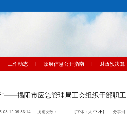
工作动态
政府信息公开指南
财政预决算
|
|
|
童’行”——揭阳市应急管理局工会组织干部职
8-12 09:36:14
浏览次数：
-
【字体：
大
中
小
】
分享到