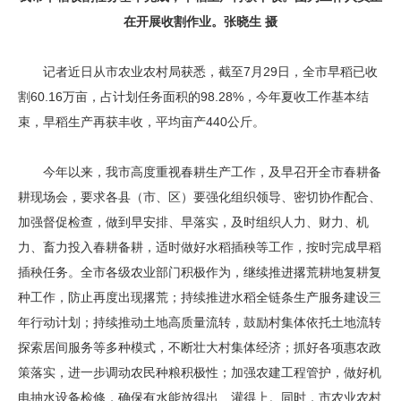
在开展收割作业。张晓生 摄
记者近日从市农业农村局获悉，截至7月29日，全市早稻已收
割60.16万亩，占计划任务面积的98.28%，今年夏收工作基本结
束，早稻生产再获丰收，平均亩产440公斤。
今年以来，我市高度重视春耕生产工作，及早召开全市春耕备
耕现场会，要求各县（市、区）要强化组织领导、密切协作配合、
加强督促检查，做到早安排、早落实，及时组织人力、财力、机
力、畜力投入春耕备耕，适时做好水稻插秧等工作，按时完成早稻
插秧任务。全市各级农业部门积极作为，继续推进撂荒耕地复耕复
种工作，防止再度出现撂荒；持续推进水稻全链条生产服务建设三
年行动计划；持续推动土地高质量流转，鼓励村集体依托土地流转
探索居间服务等多种模式，不断壮大村集体经济；抓好各项惠农政
策落实，进一步调动农民种粮积极性；加强农建工程管护，做好机
电抽水设备检修，确保有水能放得出、灌得上。同时，市农业农村