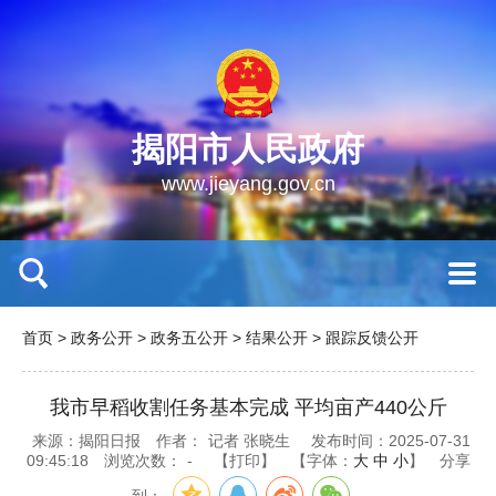
揭阳市人民政府
www.jieyang.gov.cn
首页
>
政务公开
>
政务五公开
>
结果公开
>
跟踪反馈公开
我市早稻收割任务基本完成 平均亩产440公斤
来源：揭阳日报
作者：
记者 张晓生
发布时间：2025-07-31
09:45:18
浏览次数：
-
【打印】
【字体：
大
中
小
】
分享