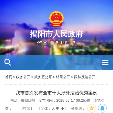
揭阳市人民政府
www.jieyang.gov.cn
首页
>
政务公开
>
政务五公开
>
结果公开
>
跟踪反馈公开
我市首次发布全市十大涉外法治优秀案例
来源：揭阳日报
发布时间：2025-05-17 08:25:49
浏览次
数：
-
【打印】
【字体：
大
中
小
】
分享到：