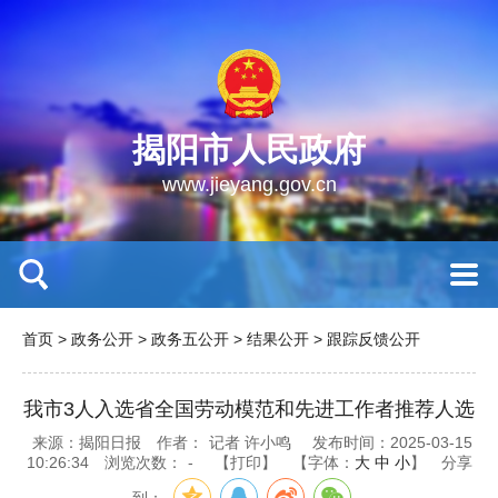
揭阳市人民政府
www.jieyang.gov.cn
首页
>
政务公开
>
政务五公开
>
结果公开
>
跟踪反馈公开
我市3人入选省全国劳动模范和先进工作者推荐人选
来源：揭阳日报
作者：
记者 许小鸣
发布时间：2025-03-15
10:26:34
浏览次数：
-
【打印】
【字体：
大
中
小
】
分享