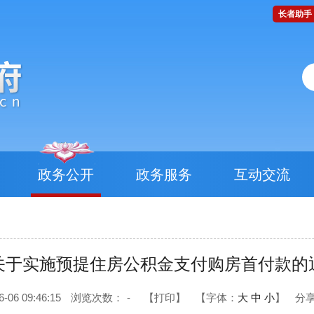
长者助手
政务公开
政务服务
互动交流
关于实施预提住房公积金支付购房首付款的
6 09:46:15
浏览次数：
-
【打印】
【字体：
大
中
小
】
分