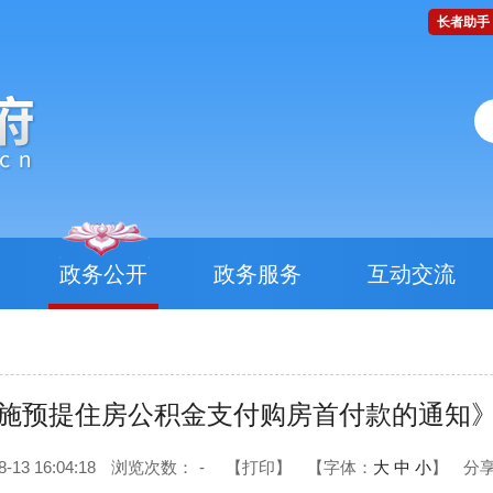
长者助手
政务公开
政务服务
互动交流
施预提住房公积金支付购房首付款的通知
3 16:04:18
浏览次数：
-
【打印】
【字体：
大
中
小
】
分