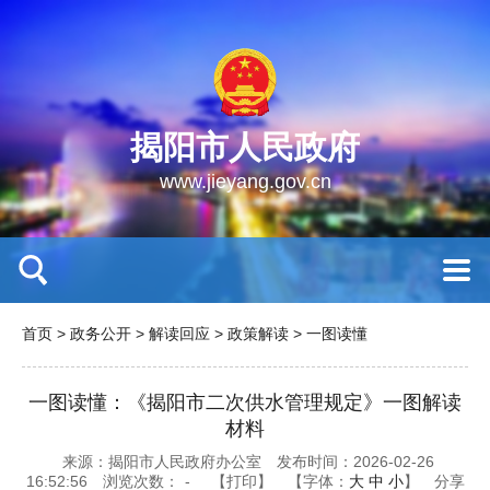
揭阳市人民政府
www.jieyang.gov.cn
首页
>
政务公开
>
解读回应
>
政策解读
>
一图读懂
一图读懂：《揭阳市二次供水管理规定》一图解读
材料
来源：揭阳市人民政府办公室
发布时间：2026-02-26
16:52:56
浏览次数：
-
【打印】
【字体：
大
中
小
】
分享