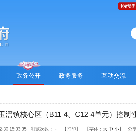
长者助手
政务公开
政务服务
互动交流
滘镇核心区（B11-4、C12-4单元）控
0 15:33:35
浏览次数：
-
【打印】
【字体：
大
中
小
】
分