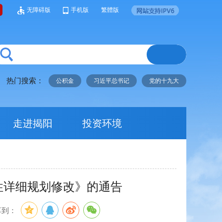
无障碍版
手机版
繁體版
热门搜索：
公积金
习近平总书记
党的十九大
走进揭阳
投资环境
制性详细规划修改》的通告
享到：