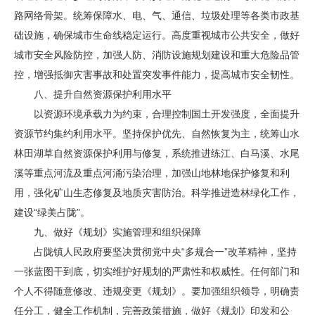
路网络骨架。统筹保障水、电、气、通信、垃圾处理等各类市政基
础设施，确保城市生命线稳定运行。高度重视城市公共安全，做好
城市安全风险防控，加强人防、消防设施规划建设和重大危险品管
控，增强抵御灾害事故和处置突发事件能力，提高城市安全韧性。
八、提升自然资源保护利用水平
以资源环境承载力为约束，合理控制国土开发强度，全面提升
资源节约集约利用水平。坚持保护优先、自然恢复为主，统筹山水
林田湖草自然资源保护利用与修复，系统推进练江、白马溪、水尾
溪等重点河流及重点河涌污染治理，加强山地林地保护修复和利
用，强化矿山生态修复及地质灾害防治。科学推进造林绿化工作，
建设“绿美占陇”。
九、做好《规划》实施管理和组织保障
占陇镇人民政府要坚决贯彻党中央“多规合一”改革精神，坚持
一张蓝图干到底，切实维护好规划的严肃性和权威性。任何部门和
个人不得随意修改、违规变更《规划》。要加强组织领导，明确责
任分工，健全工作机制，完善政策措施，做好《规划》印发和公