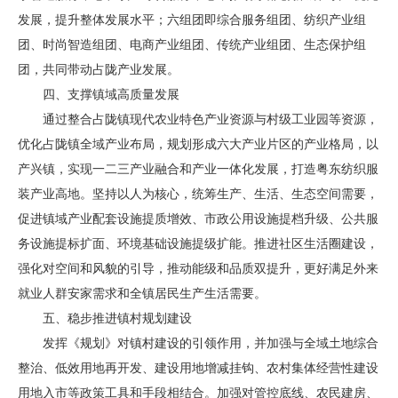
发展，提升整体发展水平；六组团即综合服务组团、纺织产业组
团、时尚智造组团、电商产业组团、传统产业组团、生态保护组
团，共同带动占陇产业发展。
四、支撑镇域高质量发展
通过整合占陇镇现代农业特色产业资源与村级工业园等资源，
优化占陇镇全域产业布局，规划形成六大产业片区的产业格局，以
产兴镇，实现一二三产业融合和产业一体化发展，打造粤东纺织服
装产业高地。坚持以人为核心，统筹生产、生活、生态空间需要，
促进镇域产业配套设施提质增效、市政公用设施提档升级、公共服
务设施提标扩面、环境基础设施提级扩能。推进社区生活圈建设，
强化对空间和风貌的引导，推动能级和品质双提升，更好满足外来
就业人群安家需求和全镇居民生产生活需要。
五、稳步推进镇村规划建设
发挥《规划》对镇村建设的引领作用，并加强与全域土地综合
整治、低效用地再开发、建设用地增减挂钩、农村集体经营性建设
用地入市等政策工具和手段相结合。加强对管控底线、农民建房、