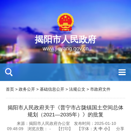
揭阳市人民政府
www.jieyang.gov.cn
首页
>
政务公开
>
基础信息公开
>
法规公文
>
市政府文件
揭阳市人民政府关于《普宁市占陇镇国土空间总体
规划（2021—2035年）》的批复
来源：揭阳市人民政府办公室
发布时间：2025-01-10
09:48:09
浏览次数：
-
【打印】
【字体：
大
中
小
】
分享