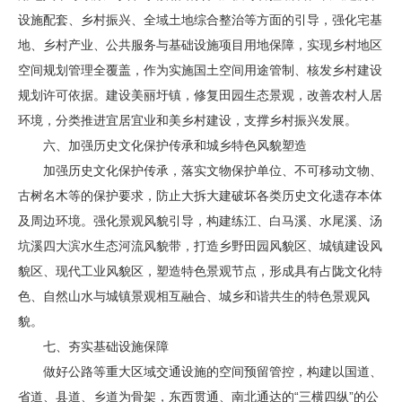
设施配套、乡村振兴、全域土地综合整治等方面的引导，强化宅基
地、乡村产业、公共服务与基础设施项目用地保障，实现乡村地区
空间规划管理全覆盖，作为实施国土空间用途管制、核发乡村建设
规划许可依据。建设美丽圩镇，修复田园生态景观，改善农村人居
环境，分类推进宜居宜业和美乡村建设，支撑乡村振兴发展。
六、加强历史文化保护传承和城乡特色风貌塑造
加强历史文化保护传承，落实文物保护单位、不可移动文物、
古树名木等的保护要求，防止大拆大建破坏各类历史文化遗存本体
及周边环境。强化景观风貌引导，构建练江、白马溪、水尾溪、汤
坑溪四大滨水生态河流风貌带，打造乡野田园风貌区、城镇建设风
貌区、现代工业风貌区，塑造特色景观节点，形成具有占陇文化特
色、自然山水与城镇景观相互融合、城乡和谐共生的特色景观风
貌。
七、夯实基础设施保障
做好公路等重大区域交通设施的空间预留管控，构建以国道、
省道、县道、乡道为骨架，东西贯通、南北通达的“三横四纵”的公