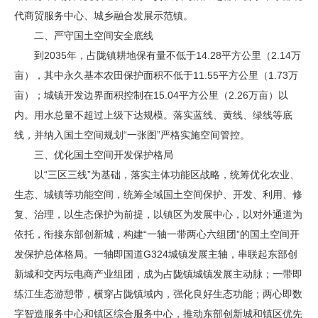
代商贸服务中心、城乡融合发展示范镇。
二、严守国土空间安全底线
到2035年，占陇镇耕地保有量不低于14.28平方公里（2.14万
亩），其中永久基本农田保护面积不低于11.55平方公里（1.73万
亩）；城镇开发边界面积控制在15.04平方公里（2.26万亩）以
内。用水总量不超过上级下达规模。落实蓝线、黄线、绿线等底
线，并纳入国土空间规划“一张图”严格实施空间管控。
三、优化国土空间开发保护格局
以“三区三线”为基础，落实主体功能区战略，统筹优化农业、
生态、城镇等功能空间，统筹全域国土空间保护、开发、利用、修
复、治理，以生态保护为前提，以镇区为发展中心，以对外通道为
依托，衔接东部创新城，构建“一轴一带两心六组团”的国土空间开
发保护总体格局。一轴即国道G324城镇发展主轴，串联起东部创
新城和交丙坛电商产业组团，成为占陇镇城镇发展主动脉；一带即
练江生态游憩带，横穿占陇镇域内，强化良好生态功能；两心即数
字智造服务中心和镇区综合服务中心，推动东部创新城和镇区优先