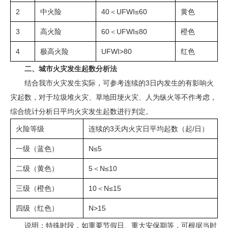
2
中火险
40＜UFWI≤60
黄色
3
高火险
60＜UFWI≤80
橙色
4
极高火险
UFWI>80
红色
二、
城市火灾发生起数分析法
结合我市火灾发生实际，可参考连续的3日内发生的有影响火
灾起数，对于垃圾堆火灾、草地田埂火灾、人为纵火等不作考虑，
综合统计分析日平均火灾发生起数进行判定。
火险等级
连续的3天内火灾日平均起数（起/日）
一级（蓝色）
N≤5
二级（黄色）
5＜N≤10
三级（橙色）
10＜N≤15
四级（红色）
N>15
说明：特殊时段，如重要节假日、重大安保期等，可根据当时