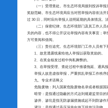
（一）受理查处。市生态环境局接到投诉举报后，
奖励范畴。市生态环境局应当对照举报内容依法开展
过 30 日，同时应向举报人说明延期的具体情况
（二）保密纪律。生态环境部门及其工作人员在
关的内容，也不得公开议论举报内容有关事宜；举
方可查阅和借阅。
（三）责任追究。生态环境部门工作人员有下列
1、故意透露线索给他人举报以获取奖励的。
2、在奖金核发过程中徇私舞弊的。
3、在举报受理、查处过程中推诿拖延、通风报
举报人故意虚假举报，严重扰乱举报工作秩序的
九、专业术语释义
危险废物：列入国家危险废物名录或者根据国家
暗管：是指通过隐蔽的方式达到规避监管目的而
渗井、渗坑是指无防渗漏措施或起不到防渗作用
灌注：是指通过高压深井向地下排放污染物。