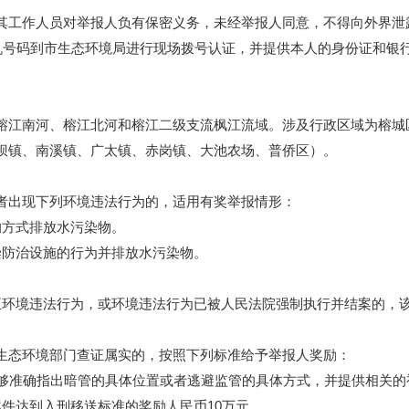
工作人员对举报人负有保密义务，未经举报人同意，不得向外界泄
手机号码到市生态环境局进行现场拨号认证，并提供本人的身份证和
江南河、榕江北河和榕江二级支流枫江流域。涉及行政区域为榕城
坝镇、南溪镇、广太镇、赤岗镇、大池农场、普侨区）。
出现下列环境违法行为的，适用有奖举报情形：
方式排放水污染物。
防治设施的行为并排放水污染物。
境违法行为，或环境违法行为已被人民法院强制执行并结案的，该
态环境部门查证属实的，按照下列标准给予举报人奖励：
准确指出暗管的具体位置或者逃避监管的具体方式，并提供相关的
件达到入刑移送标准的奖励人民币10万元。