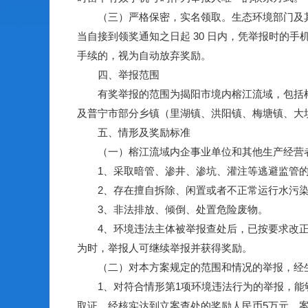
（三）严格保密，实名领取。生态环境部门及其
当自接到领奖通知之日起 30 日内，凭举报时的
手续的，视为自动放弃奖励。
四、举报范围
有奖举报的范围为揭阳市境内榕江流域，包括榕
及普宁市部分乡镇（里湖镇、洪阳镇、梅塘镇、大
五、情形及奖励标准
（一）榕江流域内企事业单位和其他生产经营者
1、采取暗管、渗井、渗坑、灌注等逃避监管的
2、存在擅自拆除、闲置或者不正常运行水污染
3、非法排放、倾倒、处置危险废物。
4、环境违法主体被举报查处后，已按要求改正环
为时，举报人可继续举报并获得奖励。
（二）对本方案规定的范围和情况的举报，经生
1、对符合情形第1项环境违法行为的举报，能够
取证，经核实达到立案查处的奖励人民币5万元，案