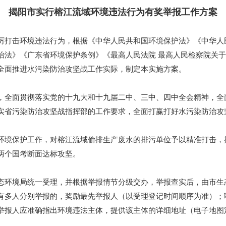
揭阳市实行榕江流域环境违法行为有奖举报工作方案
打击环境违法行为，根据《中华人民共和国环境保护法》《中华人
治法》《广东省环境保护条例》《最高人民法院 最高人民检察院关
全面推进水污染防治攻坚战工作实际，制定本实施方案。
面贯彻落实党的十九大和十九届二中、三中、四中全会精神，全面
实省污染防治攻坚战指挥部的工作要求，全面打赢打好水污染防治攻
境保护工作，对榕江流域偷排生产废水的排污单位予以精准打击，
两个国考断面达标攻坚。
环境局统一受理，并根据举报情节分级交办，举报查实后，由市生
多人分别举报的，奖励最先举报人（以受理登记时间顺序为准）；
举报人应准确指出环境违法主体，提供该主体的详细地址（电子地图