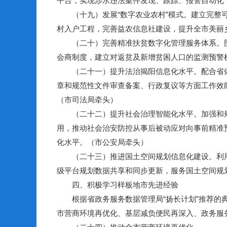
平台，实现涉水违法案件发现、跟踪、报警自动化
（十九）发展“数字农业农村”模式。建立完整可
村入户工程，完善益农信息社建设，提升全市美丽
（二十）完善精准扶贫数字化管理服务体系。围绕
会商制度，建立对返贫及新增贫困人口的监测预警
（二十一）提升法治揭阳信息化水平。配合省做
章和规范性文件审查备案、行政复议等方面工作效
（市司法局牵头）
（二十二）提升社会治理智能化水平。加强和规范
用，推动社会治安防控从事后被动应对向事前精准预
化水平。（市公安局牵头）
（二十三）推进国土空间规划信息化建设。利用
级平台规划数据共享和同步更新，服务国土空间规
四、积极学习样板地市先进经验
根据省政务服务数据管理局“扬长计划”推荐的典
市营商环境再优化、基层减负便民再深入、政务服