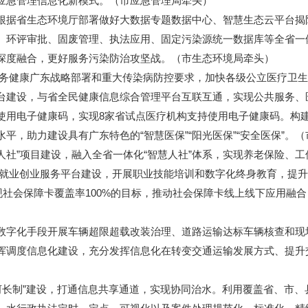
应急管理信息化新模式。（市应急管理局牵头）
据省生态环境厅部署做好大数据专题数据中心、智慧生态云平台揭
、环评审批、固废管理、执法应用、固定污染源统一数据库等全省一
深度融合，更好服务污染防治攻坚战。（市生态环境局牵头）
务健康广东战略部署和重大传染病防控要求，加快各级公立医疗卫生
台建设，与省全民健康信息综合管理平台互联互通，实现公共服务、
使用电子健康码，实现8家省试点医疗机构支持使用电子健康码。构
平，助力建设具有广东特色的“智慧医保”“阳光医保”“安全医保”。
社”项目建设，融入全省一体化“智慧人社”体系，实现养老保险、
公共就业创业服务平台建设，开展职业技能培训和数字化终身教育，提
现社会保障卡覆盖率100%的目标，推动社会保障卡线上线下应用融
字化手段开展车辆超限超载改装治理、道路运输达标车辆核查和现
挥调度信息化建设，充分发挥信息化在转变交通运输发展方式、提升
河长制”建设，打通信息共享通道，实现协同治水。利用覆盖省、市、