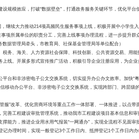
规模效应，打破“数据壁垒”，打通政务服务关键环节，优化平台使
，继续大力推动214项高频民生服务事项上线，积极开展中小学生
驻事项所属单位的职责分工，完善上线事项办理流程，进一步提升群
服务数据管理局牵头，市教育局、社保基金管理局等单位配合）
务、海关、人力资源社会保障、科技创新、公共资源交易、用能报
务上线。开展多形式宣传推广活动，积极引导企业注册应用，为企业办
台和非涉密电子公文交换系统，切实提升办公办文效率。加快“粤
微信移动办公平台、非涉密电子公文交换系统，实现跨部门、跨层级
服”改革、优化营商环境等重点工作一体部署、一体推进，以点带
完善工程建设审批管理系统，推动我市工程建设项目基本信息和审
撑能力，推进企业用水用气报装“一网通办”，实现全流程不见面审
动产登记办理时间，实现一般登记3个工作日内、抵押登记1个工作日