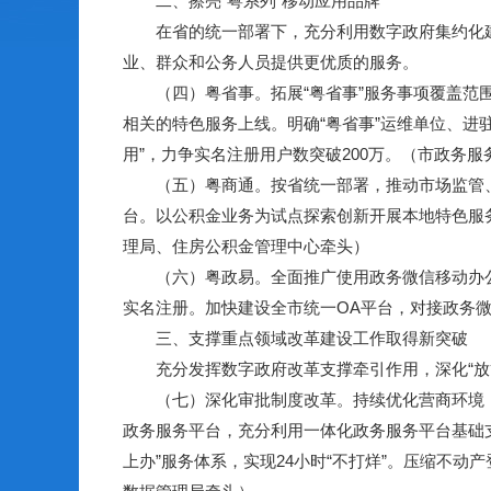
二、擦亮“粤系列”移动应用品牌
在省的统一部署下，充分利用数字政府集约化建设
业、群众和公务人员提供更优质的服务。
（四）粤省事。拓展“粤省事”服务事项覆盖范围
相关的特色服务上线。明确“粤省事”运维单位、进
用”，力争实名注册用户数突破200万。（市政务
（五）粤商通。按省统一部署，推动市场监管、税
台。以公积金业务为试点探索创新开展本地特色服
理局、住房公积金管理中心牵头）
（六）粤政易。全面推广使用政务微信移动办公平
实名注册。加快建设全市统一OA平台，对接政务
三、支撑重点领域改革建设工作取得新突破
充分发挥数字政府改革支撑牵引作用，深化“放管
（七）深化审批制度改革。持续优化营商环境，
政务服务平台，充分利用一体化政务服务平台基础支
上办”服务体系，实现24小时“不打烊”。压缩不