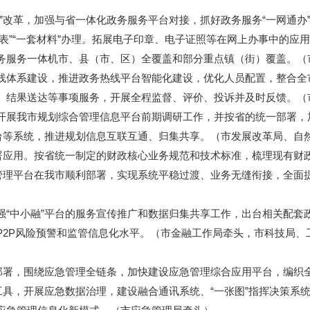
革，加强与省一体化政务服务平台对接，抓好政务服务“一网通办”，
张表”“一套材料”办理。拓展电子印章、电子证照等在网上办事中的应
务服务一体机市、县（市、区）全覆盖和部分重点镇（街）覆盖。（
体系建设，推进政务热线平台智能化建设，优化人员配置，整合全
、结果送达等事项服务，开展全程监督、评价、投诉并及时反馈。（
展我市规划综合管理信息平台前期调研工作，并按省的统一部署，
平台等系统，推进规划信息互联互通、归集共享。（市发展改革局、自
应用。按省统一制定的财政核心业务规范和技术标准，梳理现有财政
合管理平台在我市顺利部署，实现系统平稳过渡、业务无缝衔接，全面
中小融”平台的服务宣传推广和数据归集共享工作，出台相关配套
P2P风险预警和监管信息化水平。（市金融工作局牵头，市科技局、
署，围绕应急管理全链条，加快建设应急管理综合应用平台，编织全
工具，开展应急数据治理，建设融合通讯系统、“一张图”指挥决策系