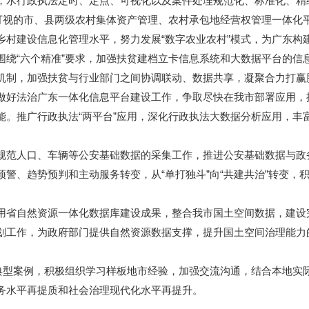
，水行政执法定时、定点、可视化以及案件处理规范化、标准化、精
视的市、县两级农村集体资产管理、农村承包地经营权管理一体化
乡村建设信息化管理水平，努力发展“数字农业农村”模式，为广东构
“六个精准”要求，加强扶贫建档立卡信息系统和大数据平台的信
机制，加强扶贫与行业部门之间协调联动、数据共享，凝聚合力打赢
好法治广东一体化信息平台建设工作，争取尽快在我市部署应用，
能。推广行政执法“两平台”应用，深化行政执法大数据分析应用，丰
人口、车辆等公安基础数据的采集工作，推进公安基础数据与政务
警、趋势预判和主动服务转变，从“单打独斗”向“共建共治”转变，
省自然资源一体化数据库建设成果，整合我市国土空间数据，建设
划工作，为政府部门提供自然资源数据支撑，提升国土空间治理能力
型案例，积极组织学习样板地市经验，加强交流沟通，结合本地实
务水平再提质和社会治理现代化水平再提升。