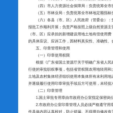
（四）市人力资源社会保障局：负责统筹全市征
（五）市林业局：负责统筹全市林地定额指标分
（六）各县（市、区）人民政府（管委会）：负
报批工作顺利开展；负责严格按照上级自然资源主
（市、区）应承担的新增建设用地土地有偿使用费
的具体应议、应诉工作，因材料真实性、准确性、
五、印章管理和使用
（一）印章使用权限
根据《广东省国土资源厅关于明确广东省人民政府
行使的审批职权事项，包括省管权限农用地转用和
土地及农村集体经济组织使用本集体所有未利用地
并逐级履行使用印章审批手续后方可使用，未经批
（二）印章管理
1.国土审批专用章由市政府办公室指定保密岗位
2.市政府办公室印章管理人员必须严格遵守用章
件具体内容认真校对，防止错漏。不得擅自修改有