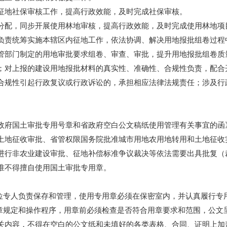
地社保审核工作，提高行政效能，及时完成社保审核。
配，同步开展使用林地审核，提高行政效能，及时完成使用林地项
责统筹实施本辖区内征地工作，依法协调、解决用地报批组卷过程
管部门制定的用地审批要求组卷、审查、审批，提升用地报批组卷质
；对上报的建设用地报批材料的真实性、准确性、合规性负责，配合
合规性引起行政复议或行政诉讼的，承担相应法律法规责任；涉及行
国土审批专用号章和省政府空白公文稿纸使用管理有关事宜的函》（粤
土地征收审批、省管权限国务院批准城市用地农用地转用和土地征收
进行非农业建设审批、征地补偿标准争议裁决等依法需要出具批复（
准不得擅自使用国土审批专用章。
专人负责保存和管理，使用专用章必须在保密室内，并认真履行专
规定和操作程序，用章前必须检查是否符合用章要求和范围，公文
关内容，不得在空白的公文纸和未填好的各类表格、合同、证明上加