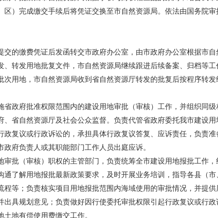
、区）完成缴交手续后将凭证交换至市自然资源局。依法由国务院审
交的缴费凭证后发函转交市政府办公室，由市政府办公室根据市自
发、转发用地批复文件，市自然资源局继续跟进后续备案、归档等工
批次用地，市自然资源局收到省自然资源厅转发的批复后按程序转发
省政府批准权限范围内的建设用地审批（审核）工作，并组织同级
府、省自然资源厅及社会公众监督。负责代管省政府委托我市建设用
行政复议或行政诉讼的，承担具体行政复议答复、应诉责任，负责准
市政府负责人或其职能部门工作人员出庭应诉。
审批（审核）职权的主管部门，负责统筹全市建设用地报批工作，
沟通了解用地报批最新政策要求，及时开展业务培训，指导各县（市
流程等；负责核实项目用地报批范围内海域使用的审批情况，并提供
并出具规划意见；负责做好因行使委托审批权限引起行政复议或行政
土地有偿使用费缴交工作。