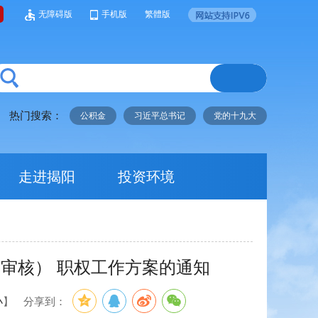
无障碍版
手机版
繁體版
热门搜索：
公积金
习近平总书记
党的十九大
走进揭阳
投资环境
审核） 职权工作方案的通知
小
】
分享到：