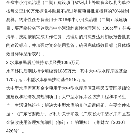
全省中小河流治理（二期）建设项目省级以上补助资金以县为单位
按每公里140万元标准补助且不超过年度项目批复概算的70%控制
测算。约束性任务资金用于2018年中小河流治理（二期）续建项
目，要严格按省下达我市中小河流约束性治理河长（30公里）任务
清单，按期按质完成工作任务，治理后的河流要达到初设报告批复
的建设标准，并加强对资金使用监管，确保完成绩效目标（具体绩
效目标详见附表8）。
2.水库移民后期扶持专项经费1085万元
水库移民后期扶持专项经费1085万元，其中大中型水库库区基金
170万元，小型水库移民扶助基金915万元。
大中型水库库区基金专项用于大中型水库库区及移民安置区基础设
施建设和经济发展规划项目；大中型水库库区防护工程和移民生
产、生活设施维护；解决大中型水库的其他遗留问题。主要文件依
据：《广东省财政厅、水利厅关于印发〈广东省大中型水库库区基
金征收使用管理实施细则（修订）〉的通知》（粤财农〔2010〕
426号）。