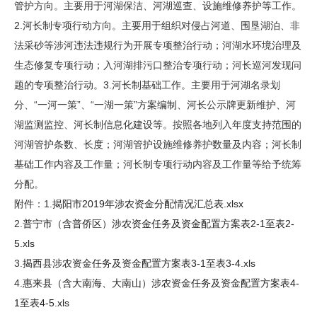
管护方向。主要用于河湖保洁、河湖巡查、设施维修养护等工作。
2.河长制专项行动方向。主要用于组织对侵占河道、围垦湖泊、非
法采砂等涉河违法违规行为开展专项整治行动；河湖水环境治理及
生态修复专项行动；入河湖排污口整治专项行动；河长巡河发现问
题的专项整治行动。3.河长制基础工作。主要用于河湖名录划
分、“一河一策”、“一湖一策”方案编制、河长公示牌更新维护、河
湖监测监控、河长制信息化建设等。按照各地列入年度支持范围的
河湖管护条数、长度；河湖管护设施维修养护数量及内容；河长制
基础工作内容及工作量；河长制专项行动内容及工作量等给予统筹
分配。
附件：1.
揭阳市2019年涉农资金分配情况汇总表.xlsx
2.
普宁市（含普侨区）涉农资金任务及资金配置方案表2-1至表2-
5.xls
3.
揭西县涉农资金任务及资金配置方案表3-1至表3-4.xls
4.
惠来县（含大南海、大南山）涉农资金任务及资金配置方案表4-
1至表4-5.xls