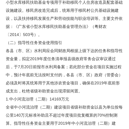
小型水库移民扶助基金专项用于补助移民个人住房改造及配套基础
设施建设。移民房改造完成后，统筹用于移民村公共基础设施建
设，以及扶持移民发展生产和劳动技能与职业培训等。主要文件依
据：《广东省小型水库移民扶助基金管理办法》（粤财农
〔2014〕503号）。
（二）指导性任务资金使用指引
各县（市、区）水利局应会同财政局根据上级下达的任务和指导性
资金量，拟定2019年度任务清单报县级政府常务会议审议通过
后，于7月20日前报市水利局备案；若此部分资金在项目实施过程
中，预计年底前无法按时支付的，各县（市、区）政府（管委会）
必须及时将其统筹用于其他涉农资金项目，确保在2019年底前形
成支出，杜绝省级补助资金出现滞留闲置。
1.中小河流治理（二期）14169万元
全省中小河流治理（二期）建设项目省级补助资金以县为单位按每
公里140万元标准补助且不超过年度项目批复概算的70%控制测
算。指导性任务资金主要用于2019年中小河流治理（二期）建