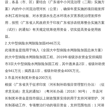
设，各县（市、区）要结合《广东省中小河流治理（二期）实施方
案》内的中小河流治理河长（公里），确保年度实施的项目能发挥
水利工程补短板、对水资源水生态水环境水灾害系统治理发挥作
用，按照《广东省人民政府关于印发广东省涉农统筹整合实施方案
（试行）的通知》有关规定统筹使用资金，切实提高资金使用效
益。
2.大中型病险水闸除险加固4946万元
此项资金是指用于纳入《全国大中型病险水闸除险加固总体方案》
的大中型病险水闸除险加固工程。2019年省级涉农资金安排揭阳
市3宗大中型病险水闸除险加固工程，其中惠来县2宗，省级补助资
金941万元；揭西县1宗，省级补助资金4005万元。
3.市县河长制奖补资金200万元
根据《广东省关于征求印发〈河长制补助项目管理暂行办法〉（征
求意见稿）意见的通知》（粤河长办函〔2018〕90号），市县河
长制奖补资金是指市级以上财政预算安排的用于支持河湖管护、河
长制基础工作、专项整治行动的项目资金，支持范围包括：1.河湖