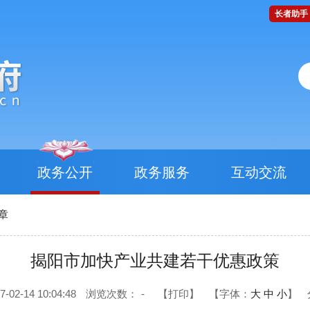
长者助手
政务公开
政务服务
互动交流
章
揭阳市加快产业共建若干优惠政策
2-14 10:04:48
浏览次数：
-
【打印】
【字体：
大
中
小
】