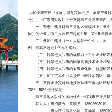
为加快我市产业发展，培育实体经济，承接产业转移
号）、《广东省财政厅关于支持珠三角与粤东西北产
一、普惠性奖补对珠三角地区规模以上工业企业
同）的企业，项目入园投产起前3 年、第4-5 年按
二、叠加性奖补（一）大型骨干企业，世界、中国
例、最高不超过1 亿元的奖励。
（二）转移进入我市的规模以上工业企业研发机构，
（三）转移进入我市的国家高新技术企业和纳入省高
（四）转移进入我市的省级孵化器、新型研发机构
（五）加工贸易企业承接产业转移示范区，每个给
三、支持企业实施异地技改从珠三角地区转移到省
70%、50% 进行奖励。
珠三角地区以外的国内外企业到我市产业共建的
联系人：市招商办 黄鹏飞 13502603010；
市经济和信息化局 黄涌基 13509030