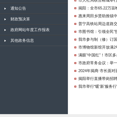
市人社局联合榕城举行"
揭阳：全市65.22万
通知公告
惠来周田乡贤助推镇中
财政预决算
普宁高铁站周边道路
政府网站年度工作报表
市图书馆：引领全民"悦
我市参与制（修）订
其他政务信息
市博物馆新馆开放满2
满眼"中国红"！市区
市政府常务会议：举
2024年揭商·市长面
揭阳举行直播带岗招聘活
我市举行“暖‘新’服务