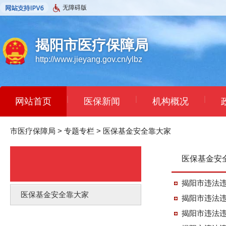
无障碍版
揭阳市医疗保障局
http://www.jieyang.gov.cn/ylbz
|
|
|
网站首页
医保新闻
机构概况
市医疗保障局
>
专题专栏
>
医保基金安全靠大家
医保基金安
揭阳市违法违
医保基金安全靠大家
揭阳市违法违
揭阳市违法违