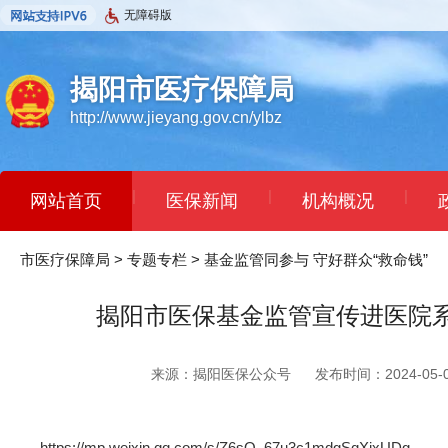
无障碍版
揭阳市医疗保障局
http://www.jieyang.gov.cn/ylbz
|
|
|
网站首页
医保新闻
机构概况
市医疗保障局
>
专题专栏
>
基金监管同参与 守好群众“救命钱”
揭阳市医保基金监管宣传进医院
来源：揭阳医保公众号
发布时间：2024-05-06
https://mp.weixin.qq.com/s/Z6sQ_67u3c1mdgSqXjxUDg