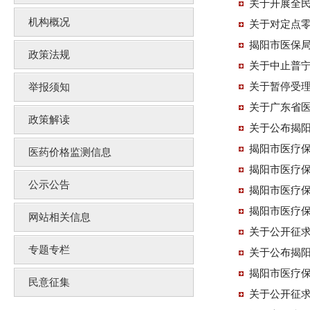
关于开展全
机构概况
关于对定点零
揭阳市医保
政策法规
关于中止普
关于暂停受
举报须知
关于广东省
政策解读
关于公布揭阳
揭阳市医疗
医药价格监测信息
揭阳市医疗
公示公告
揭阳市医疗
揭阳市医疗
网站相关信息
专题专栏
关于公布揭
民意征集