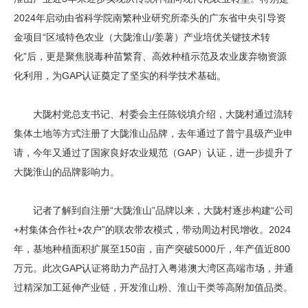
2024年启动由省科学院南繁种业研究所牵头的广东省中央引导资
金项目“区域特色农业（大陇淮山/姜薯）产业培优关键技术转
化”后，更是聚焦脱毒种苗繁育、高效种植示范及农业废弃物资源
化利用，为GAP认证奠定了坚实的科学技术基础。
大陇村党总支书记、村委会主任陈锐填介绍，大陇村通过流转
集体土地等方式注册了大陇淮山品牌，去年通过了普宁县级产业申
请，今年又通过了国家良好农业规范（GAP）认证，进一步提升了
大陇淮山的品牌影响力。
记者了解到自注册“大陇淮山”品牌以来，大陇村逐步构建“公司
+村集体合作社+农户”的联农带农模式，带动周边村民增收。2024
年，基地种植面积扩展至150亩，亩产突破5000斤，年产值近800
万元。此次GAP认证将助力产品打入粤港澳大湾区高端市场，并通
过精深加工延伸产业链，开发淮山粉、淮山干类等高附加值品类。