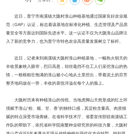
小
】
分享到：
近日，普宁市南溪镇大陇村淮山种植基地通过国家良好农业规
范（GAP）认证，标志着该基地在标准化种植、生态管理及产品质
量安全等方面达到国际先进水平。这一认证不仅为大陇淮山品牌注
入了新的竞争力，也为普宁市特色农业高质量发展树立了标杆。
近日，记者来到南溪镇大陇村淮山种植基地，一幅热火朝天的
丰收景象映入眼帘，烈日高悬，却丝毫挡不住工人们采挖淮山的热
情，一根根粗壮饱满的淮山被小心地从土里挖出，带着泥土的芬芳
整齐地码放在一旁，丰收的喜悦洋溢在每个人的脸上。
大陇村历来有种植淮山的传统。当地虎脚山天然形成的红土环
境赋予淮山“粉、糯、甘、香”的独特口感，其淀粉含量高、肉质细
腻的特点深受市场青睐。在省科学技术厅、省委宣传部驻南溪镇工
作队的帮助下，依托省科学院南繁种业研究所的科技力量，大陇村
淮山产业近5年来逐步实现从传统种植向现代化农业转型。特别是