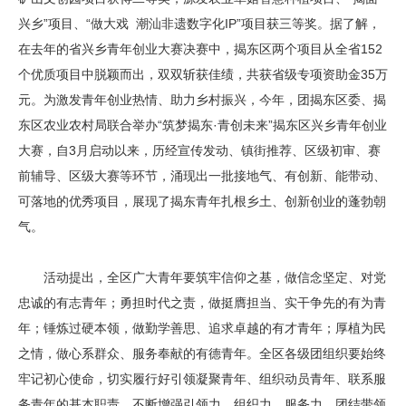
兴乡”项目、“做大戏 潮汕非遗数字化IP”项目获三等奖。据了解，
在去年的省兴乡青年创业大赛决赛中，揭东区两个项目从全省152
个优质项目中脱颖而出，双双斩获佳绩，共获省级专项资助金35万
元。为激发青年创业热情、助力乡村振兴，今年，团揭东区委、揭
东区农业农村局联合举办“筑梦揭东·青创未来”揭东区兴乡青年创业
大赛，自3月启动以来，历经宣传发动、镇街推荐、区级初审、赛
前辅导、区级大赛等环节，涌现出一批接地气、有创新、能带动、
可落地的优秀项目，展现了揭东青年扎根乡土、创新创业的蓬勃朝
气。
活动提出，全区广大青年要筑牢信仰之基，做信念坚定、对党
忠诚的有志青年；勇担时代之责，做挺膺担当、实干争先的有为青
年；锤炼过硬本领，做勤学善思、追求卓越的有才青年；厚植为民
之情，做心系群众、服务奉献的有德青年。全区各级团组织要始终
牢记初心使命，切实履行好引领凝聚青年、组织动员青年、联系服
务青年的基本职责，不断增强引领力、组织力、服务力，团结带领