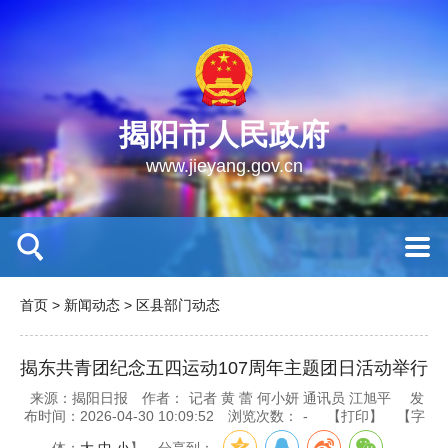
揭阳市人民政府
www.jieyang.gov.cn
首页
>
新闻动态
>
区县部门动态
揭东共青团纪念五四运动107周年主题团日活动举行
来源：揭阳日报
作者：
记者 黄 蕾 何小妍 通讯员 江旭平
发
布时间：2026-04-30 10:09:52
浏览次数：
-
【打印】
【字