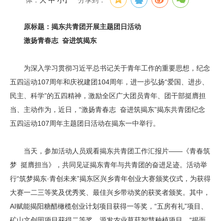
体：
大
中
小
】
分享到：
原标题：揭东共青团开展主题团日活动
激扬青春志 奋进筑揭东
为深入学习贯彻习近平总书记关于青年工作的重要思想，纪念
五四运动107周年和庆祝建团104周年，进一步弘扬“爱国、进步、
民主、科学”的五四精神，激励全区广大团员青年、团干部挺膺担
当、主动作为，近日，“激扬青春志 奋进筑揭东”揭东共青团纪念
五四运动107周年主题团日活动在揭东一中举行。
当天，参加活动人员观看揭东共青团工作汇报片——《青春筑
梦 挺膺担当》，共同见证揭东青年与共青团的奋进足迹。活动举
行“筑梦揭东·青创未来”揭东区兴乡青年创业大赛颁奖仪式，为获得
大赛一二三等奖及优秀奖、最佳兴乡带动奖的获奖者颁奖。其中，
AI赋能揭阳糖醋橄榄创业计划项目获得一等奖，“五房有礼”项目、
矿山文创园项目获得二等奖，源发农业草菇智慧种植项目、“揭面