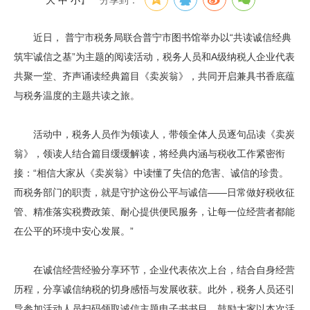
大
中
小
】
分享到：
近日， 普宁市税务局联合普宁市图书馆举办以“共读诚信经典
筑牢诚信之基”为主题的阅读活动，税务人员和A级纳税人企业代表
共聚一堂、齐声诵读经典篇目《卖炭翁》，共同开启兼具书香底蕴
与税务温度的主题共读之旅。
活动中，税务人员作为领读人，带领全体人员逐句品读《卖炭
翁》，领读人结合篇目缓缓解读，将经典内涵与税收工作紧密衔
接：“相信大家从《卖炭翁》中读懂了失信的危害、诚信的珍贵。
而税务部门的职责，就是守护这份公平与诚信——日常做好税收征
管、精准落实税费政策、耐心提供便民服务，让每一位经营者都能
在公平的环境中安心发展。”
在诚信经营经验分享环节，企业代表依次上台，结合自身经营
历程，分享诚信纳税的切身感悟与发展收获。此外，税务人员还引
导参加活动人员扫码领取诚信主题电子书书目，鼓励大家以本次活