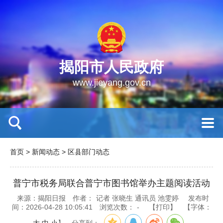
揭阳市人民政府
www.jieyang.gov.cn
首页
>
新闻动态
>
区县部门动态
普宁市税务局联合普宁市图书馆举办主题阅读活动
来源：揭阳日报
作者：
记者 张晓生 通讯员 池雯婷
发布时
间：2026-04-28 10:05:41
浏览次数：
-
【打印】
【字体：