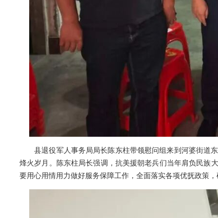
县退役军人事务局局长陈东柱带领慰问组来到河婆街道东星
烽火岁月。陈东柱局长强调，抗美援朝老兵们当年肩负民族
要用心用情用力做好服务保障工作，全面落实各项优抚政策，