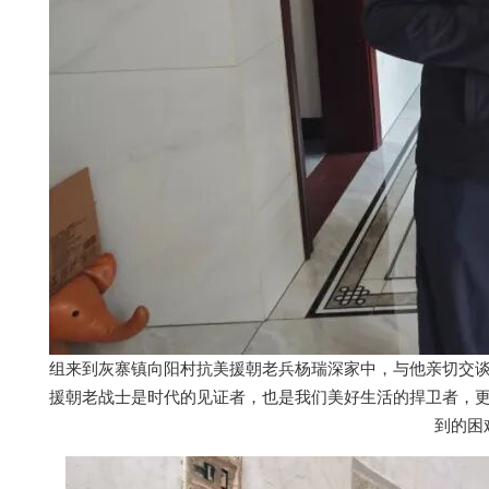
组来到灰寨镇向阳村抗美援朝老兵杨瑞深家中，与他亲切交
援朝老战士是时代的见证者，也是我们美好生活的捍卫者，
到的困