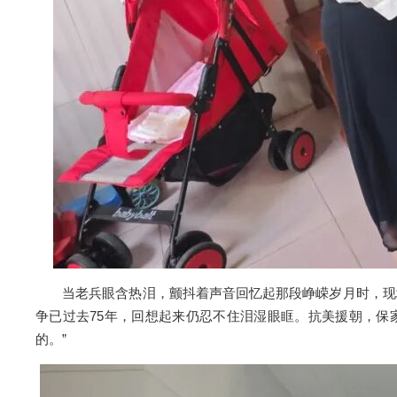
当老兵眼含热泪，颤抖着声音回忆起那段峥嵘岁月时，现场
争已过去75年，回想起来仍忍不住泪湿眼眶。抗美援朝，
的。”