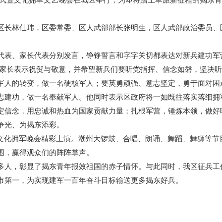
区长林仕玮，区委常委、区人武部部长张明生，区人武部政治委员、
代表、家长代表分别发言，铮铮誓言和字字关切都表达对新兵建功军
对家长表示祝贺与敬意，并希望新兵们要听党指挥、信念如磐，坚决
军人的转变，做一名硬核军人；要英勇顽强、意志坚定，勇于面对困
志建功，做一名奉献军人。他同时表示区政府将一如既往落实落细拥
定信念，用忠诚和热血为国家贡献力量；扎根军营，锤炼本领，做好
争光、为揭东添彩。
的文化拥军晚会精彩上演。潮州大锣鼓、合唱、朗诵、舞蹈、舞狮等
围，赢得观众们的阵阵掌声。
人，彰显了揭东青年报效祖国的赤子情怀。与此同时，我区征兵工作质
市第一，为实现建军一百年奋斗目标输送更多揭东好兵。