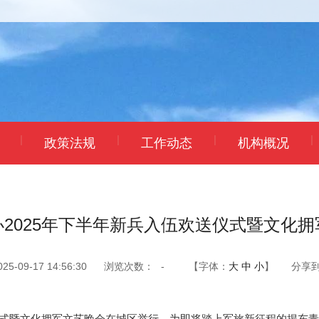
|
|
|
|
政策法规
工作动态
机构概况
2025年下半年新兵入伍欢送仪式暨文化
-09-17 14:56:30
浏览次数：
-
【字体：
大
中
小
】
分享
伍欢送仪式暨文化拥军文艺晚会在城区举行，为即将踏上军旅新征程的揭