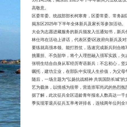
高敬意。
区委常委、统战部部长柯寒青，区委常委、常务副
揭东区2025年下半年全体新兵及家长等参加活动。
大会为志愿进藏服务的新兵颁发入伍通知书，新兵
林仕玮在活动上讲话，代表区委\区政府向新兵及
要练就高强本领、能打胜仗，迅速完成新兵到合格
挑重担、不负韶华，将个人理想融入强军实践，矢
张明生结合自身从军经历寄语新兵：不忘初心，坚
嘱托，建功立业，在部队中实现人生价值，为父母
随后，一场主题为“弘扬抗战精神 共筑国防长城”
艺为载体，以情感为纽带，营造崇军尚武的热烈氛
据了解，此次征兵全区适龄青年报名人数高达一千多
季实现零退兵征兵五率考评排名，连续两年位列全