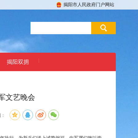
揭阳市人民政府门户网站
|
揭阳双拥
拥军文艺晚会
到：
东青年壮行，为新兵们送上诚挚祝福，向军属们致以崇