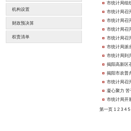
市统计局组
机构设置
市统计局召
市统计局召
财政预决算
市统计局召
权责清单
市统计局召
市统计局派出
市统计局到
揭阳高新区召
揭阳市农普
市统计局召
市统计局开
第一页
1
2
3
4