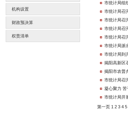
市统计局组
机构设置
市统计局召
市统计局召
财政预决算
市统计局召
权责清单
市统计局召
市统计局派出
市统计局到
揭阳高新区召
揭阳市农普
市统计局召
市统计局开
第一页
1
2
3
4