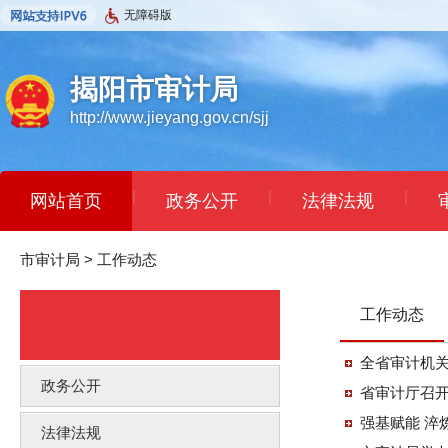
无障碍版
揭阳市审计局
http://www.jieyang.gov.cn/sjj
|
|
|
网站首页
政务公开
法律法规
市审计局
>
工作动态
工作动态
全省审计机
政务公开
省审计厅召开
强基赋能 
法律法规