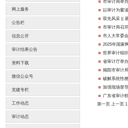
市审计局举
网上服务
以审计为窗读
双先风采 |
公告栏
市审计局召
市人大常委
信息公开
2025年国
审计结果公告
世界审计组
省审计厅举
资料下载
揭阳市审计局
微信公众号
破解系统性梗
加强现场督导
党建专栏
广东省审计
工作动态
第一页
上一页
审计动态