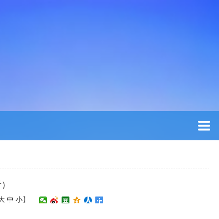
看）
大
中
小
】