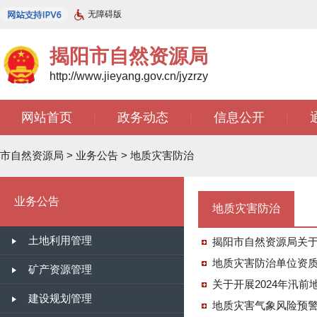
无障碍版
揭阳市自然资源局
http://www.jieyang.gov.cn/jyzrzy
网站首页
政务动态
信息公开
|
|
|
知识库
开放广东
智能问答
|
|
|
市自然资源局
>
业务公告
>
地质灾害防治
业务公告
地质灾害防治
土地利用管理
揭阳市自然资源局关于《
地质灾害防治单位资
矿产资源管理
关于开展2024年汛前
建设规划管理
地质灾害气象风险预警〔