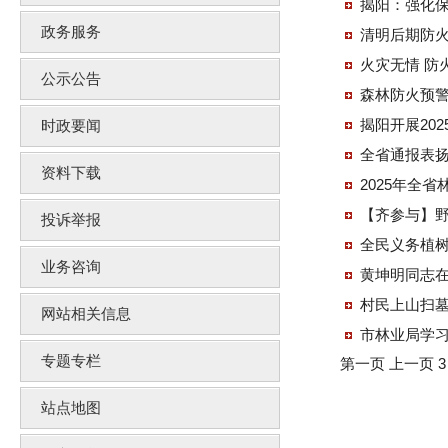
揭阳：强化保
政务服务
清明后期防
火灾无情 防
公示公告
森林防火预
揭阳开展20
时政要闻
全省通报表扬
资料下载
2025年全
【齐参与】
投诉举报
全民义务植
业务咨询
黄坤明同志在
村民上山扫
网站相关信息
市林业局学
专题专栏
第一页
上一页
站点地图