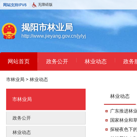
无障碍版
揭阳市林业局
http://www.jieyang.gov.cn/jylyj
|
|
|
网站首页
政务公开
林业动态
政务
市林业局
>
林业动态
林业动态
市林业局
广东推进林
政务公开
国家林业和草
探秘夜色下
林业动态