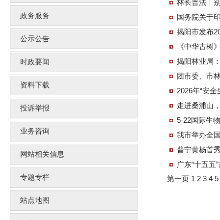
林长普法｜别
政务服务
国务院关于印
揭阳市发布2
公示公告
《中华古树
揭阳林业局：
时政要闻
团市委、市林
资料下载
2026年“
走进桑浦山
投诉举报
5·22国际生
业务咨询
我市举办全国
普宁黄杨首
网站相关信息
广东“十五五
专题专栏
第一页
1
2
3
4
站点地图