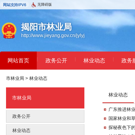
无障碍版
揭阳市林业局
http://www.jieyang.gov.cn/jylyj
|
|
|
网站首页
政务公开
林业动态
政务
市林业局
>
林业动态
林业动态
市林业局
广东推进林
政务公开
国家林业和草
探秘夜色下
林业动态