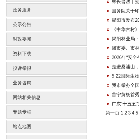
林长普法｜别
政务服务
国务院关于印
揭阳市发布2
公示公告
《中华古树
揭阳林业局：
时政要闻
团市委、市林
资料下载
2026年“
走进桑浦山
投诉举报
5·22国际生
业务咨询
我市举办全国
普宁黄杨首
网站相关信息
广东“十五五
专题专栏
第一页
1
2
3
4
站点地图