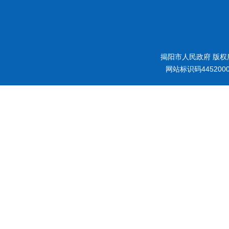
揭阳市人民政府 版权
网站标识码445200