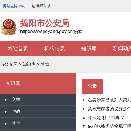
无障碍版
揭阳市公安局
http://www.jieyang.gov.cn/jyga
网站首页
机构信息
知识库
新闻动
|
|
|
市公安局
>
知识库
>
禁毒
知识库
禁毒
交警
右美沙芬已被列入第
禁毒志愿者的义务是
户政
什么是“社区戒毒”?
禁毒
依托咪酯类药物属于