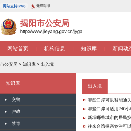
无障碍版
揭阳市公安局
http://www.jieyang.gov.cn/jyga
网站首页
机构信息
知识库
新闻动
|
|
|
市公安局
>
知识库
>
出入境
知识库
出入境
交警
哪些口岸可以智能通
哪些口岸可适用240
户政
新增哪些城市的居民
禁毒
往来台湾探亲签注可