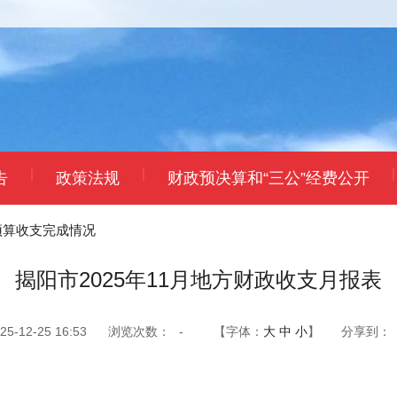
|
|
|
告
政策法规
财政预决算和“三公”经费公开
预算收支完成情况
揭阳市2025年11月地方财政收支月报表
-12-25 16:53
浏览次数：
-
【字体：
大
中
小
】
分享到：