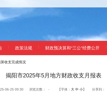
|
|
|
告
政策法规
财政预决算和“三公”经费公开
预算收支完成情况
揭阳市2025年5月地方财政收支月报表
-06-25 09:30
浏览次数：
-
【字体：
大
中
小
】
分享到：