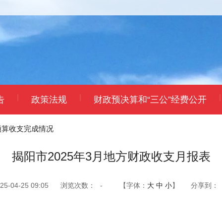
|
|
|
告
政策法规
财政预决算和“三公”经费公开
预算收支完成情况
揭阳市2025年3月地方财政收支月报表
-04-25 09:05
浏览次数：
-
【字体：
大
中
小
】
分享到：