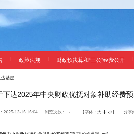
|
|
|
告
政策法规
财政预决算和“三公”经费公开
直达基层
下达2025年中央财政优抚对象补助经费预
025-12-16 16:04
浏览次数：
-
【字体：
大
中
小
】
分享
5年中央财政优抚对象补助经费预算(第四批)的通知 .pdf