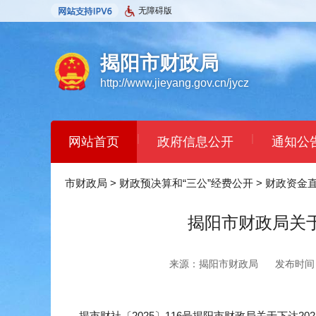
无障碍版
揭阳市财政局
http://www.jieyang.gov.cn/jycz
|
|
网站首页
政府信息公开
通知公
市财政局
>
财政预决算和“三公”经费公开
>
财政资金
揭阳市财政局关于
来源：揭阳市财政局
发布时间：2
揭市财社〔2025〕116号揭阳市财政局关于下达202