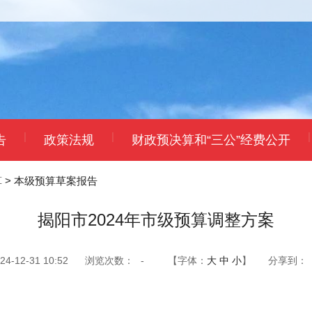
|
|
|
告
政策法规
财政预决算和“三公”经费公开
算
>
本级预算草案报告
揭阳市2024年市级预算调整方案
-12-31 10:52
浏览次数：
-
【字体：
大
中
小
】
分享到：