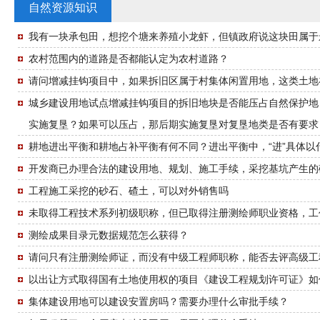
自然资源知识
我有一块承包田，想挖个塘来养殖小龙虾，但镇政府说这块田属于
农村范围内的道路是否都能认定为农村道路？
请问增减挂钩项目中，如果拆旧区属于村集体闲置用地，这类土地
城乡建设用地试点增减挂钩项目的拆旧地块是否能压占自然保护地
实施复垦？如果可以压占，那后期实施复垦对复垦地类是否有要求
耕地进出平衡和耕地占补平衡有何不同？进出平衡中，“进”具体以
开发商已办理合法的建设用地、规划、施工手续，采挖基坑产生的
工程施工采挖的砂石、碴土，可以对外销售吗
未取得工程技术系列初级职称，但已取得注册测绘师职业资格，工
测绘成果目录元数据规范怎么获得？
请问只有注册测绘师证，而没有中级工程师职称，能否去评高级工
以出让方式取得国有土地使用权的项目《建设工程规划许可证》如
集体建设用地可以建设安置房吗？需要办理什么审批手续？