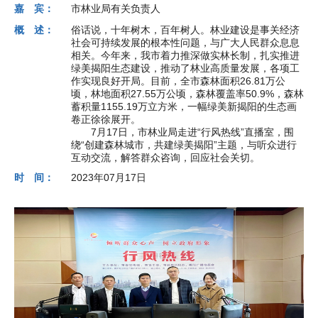
嘉 宾：
市林业局有关负责人
概 述：
俗话说，十年树木，百年树人。林业建设是事关经济
社会可持续发展的根本性问题，与广大人民群众息息
相关。今年来，我市着力推深做实林长制，扎实推进
绿美揭阳生态建设，推动了林业高质量发展，各项工
作实现良好开局。目前，全市森林面积26.81万公
顷，林地面积27.55万公顷，森林覆盖率50.9%，森林
蓄积量1155.19万立方米，一幅绿美新揭阳的生态画
卷正徐徐展开。
7月17日，市林业局走进“行风热线”直播室，围
绕“创建森林城市，共建绿美揭阳”主题，与听众进行
互动交流，解答群众咨询，回应社会关切。
时 间：
2023年07月17日