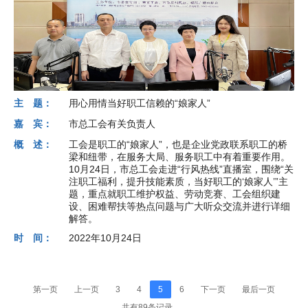
主 题：
用心用情当好职工信赖的“娘家人”
嘉 宾：
市总工会有关负责人
概 述：
工会是职工的“娘家人”，也是企业党政联系职工的桥
梁和纽带，在服务大局、服务职工中有着重要作用。
10月24日，市总工会走进“行风热线”直播室，围绕“关
注职工福利，提升技能素质，当好职工的‘娘家人’”主
题，重点就职工维护权益、劳动竞赛、工会组织建
设、困难帮扶等热点问题与广大听众交流并进行详细
解答。
时 间：
2022年10月24日
第一页
上一页
3
4
5
6
下一页
最后一页
共有89条记录