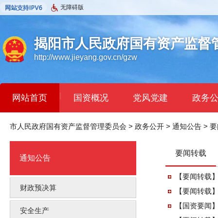
无障碍版
揭阳市人民政府国有资产监督
http://www.jieyang.gov.cn/gzw
|
网站首页
国资概况
党风党建
政务
市人民政府国有资产监督管理委员会
>
政务公开
>
通知公告
>
要
要闻转载
通知公告
【要闻转载】
财政预决算
【要闻转载】
【国资要闻】
安全生产