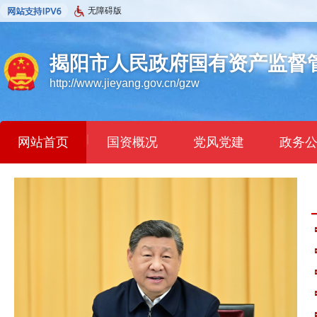
无障碍版
揭阳市人民政府国有资产监督
http://www.jieyang.gov.cn/gzw
|
网站首页
国资概况
党风党建
政务