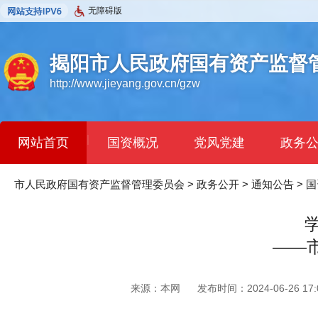
无障碍版
揭阳市人民政府国有资产监督
http://www.jieyang.gov.cn/gzw
|
网站首页
国资概况
党风党建
政务
市人民政府国有资产监督管理委员会
>
政务公开
>
通知公告
>
国
——
来源：本网
发布时间：2024-06-26 17:0