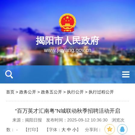
揭阳市人民政府
www.jieyang.gov.cn
首页
>
政务公开
>
政务五公开
>
执行公开
>
执行过程公开
“百万英才汇南粤”N城联动秋季招聘活动开启
来源：揭阳日报
发布时间：2025-09-12 10:36:30
浏览次
数：
-
【打印】
【字体：
大
中
小
】
分享到：