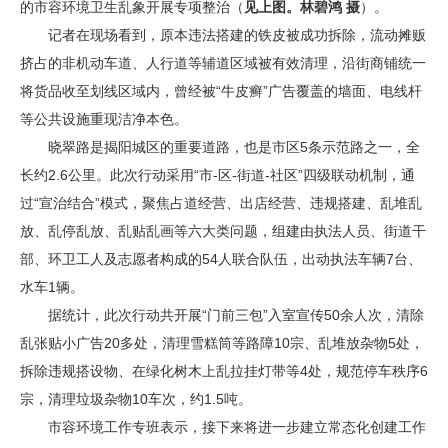
的市容环境卫生乱象开展专项整治（
见上图。林碧鸿 摄
）。
记者在现场看到，原本违法搭建的铁皮被成功拆除，流动摊贩
挤占的非机动车道、人行道等辅道区域被有效清理，沿街商铺统一
将货品收至划线区域内，曾经被“牛皮癣”广告覆盖的墙面、电线杆
等公共设施重现洁净本色。
晓翠路是揭阳城区的重要道路，也是市区5条示范路之一，全
长约2.6公里。此次行动采用“市-区-街道-社区”四级联动机制，通
过“宣治结合”模式，聚焦占道经营、出店经营、违规搭建、乱堆乱
放、乱停乱放、乱贴乱画等六大类问题，组建由执法人员、街道干
部、环卫工人及志愿者构成的54人联合队伍，出动执法车辆7台、
水车1辆。
据统计，此次行动共开展“门前三包”入室宣传50余人次，清除
乱张贴小广告20多处，清理雪糕筒等路障10宗、乱堆放杂物5处，
拆除违规搭设物、在绿化树木上乱拉挂灯带等4处，规范停车秩序6
宗，清理垃圾杂物10车次，约1.5吨。
市容环境工作专班表示，接下来将进一步建立常态化创建工作