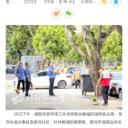
数：
-
【打印】
【字体：
大
中
小
】
分享到：
15日下午，揭阳市容环境工作专班联合榕城区城管执法局、东
升街道办事处及新河社区，针对榕城区晓翠路、新河市场周边存在