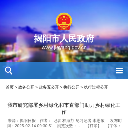
揭阳市人民政府
www.jieyang.gov.cn
首页
>
政务公开
>
政务五公开
>
执行公开
>
执行过程公开
我市研究部署乡村绿化和市直部门助力乡村绿化工
作
来源：揭阳日报
作者：
记者 林海芬 见习记者 李思敏
发布时
间：2025-02-14 09:30:51
浏览次数：
-
【打印】
【字体：